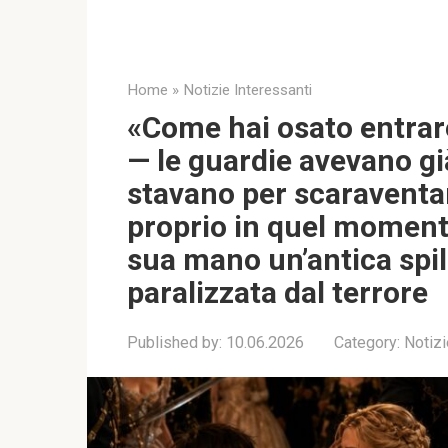
Home
»
Notizie Interessanti
«Come hai osato entrare
— le guardie avevano già
stavano per scaraventar
proprio in quel momento
sua mano un’antica spil
paralizzata dal terrore
Published by:
10.06.2026
Category:
Notizi