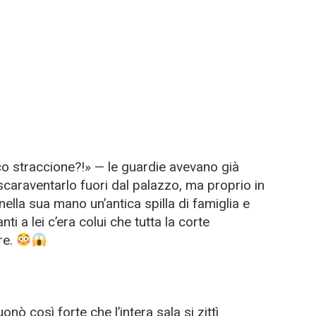
o straccione?!» — le guardie avevano già
scaraventarlo fuori dal palazzo, ma proprio in
lla sua mano un’antica spilla di famiglia e
ti a lei c’era colui che tutta la corte
re.
nò così forte che l’intera sala si zittì