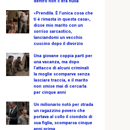
dentro non c’era nulla
«Prendila. È l’unica cosa che
ti è rimasta in questa casa»,
disse mio marito con un
sorriso sarcastico,
lanciandomi un vecchio
cuscino dopo il divorzio
Una giovane coppia partì per
una vacanza, ma dopo
l’attacco di alcuni criminali
la moglie scomparve senza
lasciare traccia, e il marito
non smise mai di cercarla
per cinque anni
Un milionario notò per strada
un ragazzino povero che
portava al collo il ciondolo di
sua figlia, scomparsa cinque
anni prima