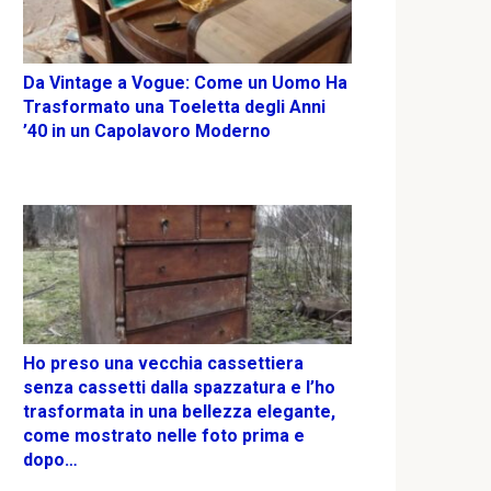
Da Vintage a Vogue: Come un Uomo Ha
Trasformato una Toeletta degli Anni
’40 in un Capolavoro Moderno
Ho preso una vecchia cassettiera
senza cassetti dalla spazzatura e l’ho
trasformata in una bellezza elegante,
come mostrato nelle foto prima e
dopo…