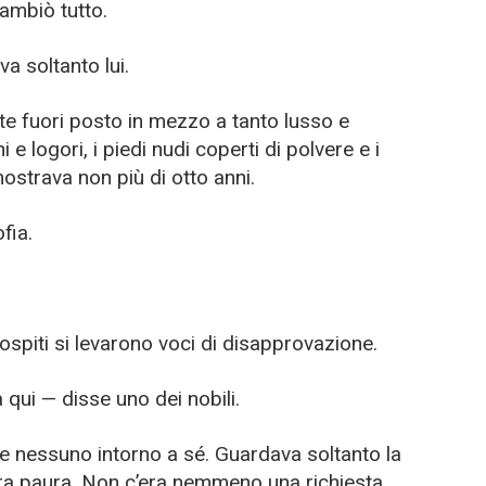
ambiò tutto.
a soltanto lui.
 fuori posto in mezzo a tanto lusso e
 e logori, i piedi nudi coperti di polvere e i
mostrava non più di otto anni.
fia.
 ospiti si levarono voci di disapprovazione.
qui — disse uno dei nobili.
e nessuno intorno a sé. Guardava soltanto la
era paura. Non c’era nemmeno una richiesta