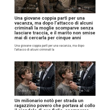
Storie Positive
0
2.512
Una giovane coppia partì per una
vacanza, ma dopo l’attacco di alcuni
criminali la moglie scomparve senza
lasciare traccia, e il marito non smise
mai di cercarla per cinque anni
Una giovane coppia partì per una vacanza, ma dopo
l’attacco di alcuni criminali la
Storie Positive
0
748
Un milionario notò per strada un
ragazzino povero che portava al collo