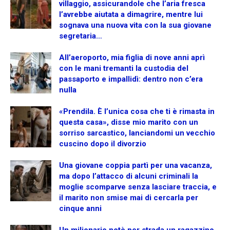
villaggio, assicurandole che l’aria fresca
l’avrebbe aiutata a dimagrire, mentre lui
sognava una nuova vita con la sua giovane
segretaria…
All’aeroporto, mia figlia di nove anni aprì
con le mani tremanti la custodia del
passaporto e impallidì: dentro non c’era
nulla
«Prendila. È l’unica cosa che ti è rimasta in
questa casa», disse mio marito con un
sorriso sarcastico, lanciandomi un vecchio
cuscino dopo il divorzio
Una giovane coppia partì per una vacanza,
ma dopo l’attacco di alcuni criminali la
moglie scomparve senza lasciare traccia, e
il marito non smise mai di cercarla per
cinque anni
Un milionario notò per strada un ragazzino