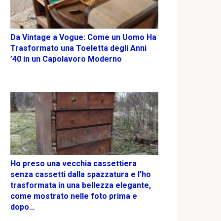
Da Vintage a Vogue: Come un Uomo Ha
Trasformato una Toeletta degli Anni
’40 in un Capolavoro Moderno
Ho preso una vecchia cassettiera
senza cassetti dalla spazzatura e l’ho
trasformata in una bellezza elegante,
come mostrato nelle foto prima e
dopo…