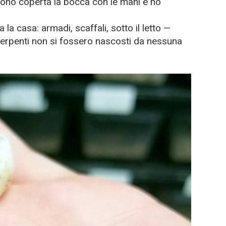
 sono coperta la bocca con le mani e ho
la casa: armadi, scaffali, sotto il letto —
i serpenti non si fossero nascosti da nessuna