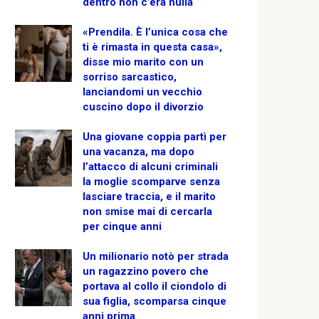
dentro non c’era nulla
«Prendila. È l’unica cosa che
ti è rimasta in questa casa»,
disse mio marito con un
sorriso sarcastico,
lanciandomi un vecchio
cuscino dopo il divorzio
Una giovane coppia partì per
una vacanza, ma dopo
l’attacco di alcuni criminali
la moglie scomparve senza
lasciare traccia, e il marito
non smise mai di cercarla
per cinque anni
Un milionario notò per strada
un ragazzino povero che
portava al collo il ciondolo di
sua figlia, scomparsa cinque
anni prima