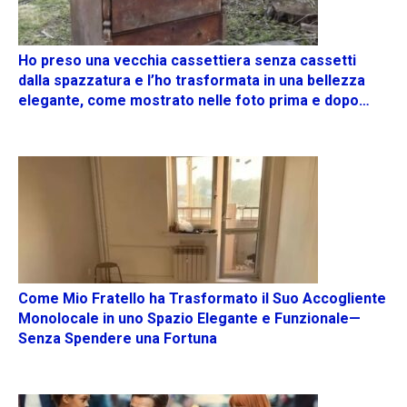
Ho preso una vecchia cassettiera senza cassetti
dalla spazzatura e l’ho trasformata in una bellezza
elegante, come mostrato nelle foto prima e dopo…
Come Mio Fratello ha Trasformato il Suo Accogliente
Monolocale in uno Spazio Elegante e Funzionale—
Senza Spendere una Fortuna