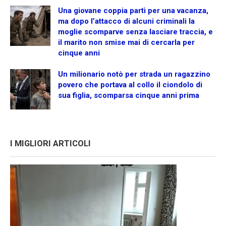
Una giovane coppia partì per una vacanza,
ma dopo l’attacco di alcuni criminali la
moglie scomparve senza lasciare traccia, e
il marito non smise mai di cercarla per
cinque anni
Un milionario notò per strada un ragazzino
povero che portava al collo il ciondolo di
sua figlia, scomparsa cinque anni prima
I MIGLIORI ARTICOLI